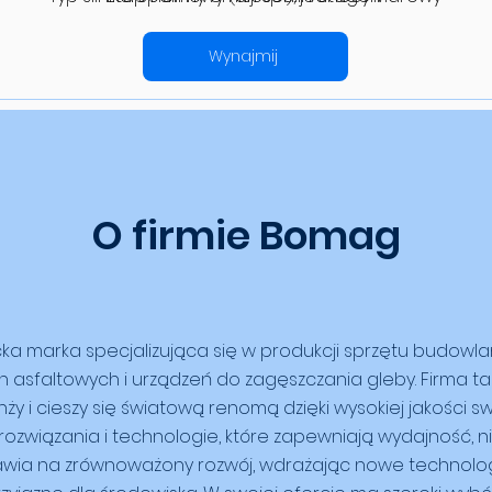
Moc: 3,1 kW / 4,2 KM
Szerokość płyty roboczej: 600 mm
Wynajmij
Maksymalna zdolność pokonywania wzniesień: 32 %
Producent i model silnika: Hatz 1B20
Obroty: 3000/min
Prędkość robocza: 27 m/min
Najmniejsza wysokość przejazdu: 820 mm
Rozruch: Elektryczny
O firmie Bomag
Pojemność zbiornika paliwa: 3 l
Paliwo: Olej napędowy
Ciężar: 280 kg
a marka specjalizująca się w produkcji sprzętu budowl
 asfaltowych i urządzeń do zagęszczania gleby. Firma t
y i cieszy się światową renomą dzięki wysokiej jakości 
rozwiązania i technologie, które zapewniają wydajność, 
tawia na zrównoważony rozwój, wdrażając nowe technologi