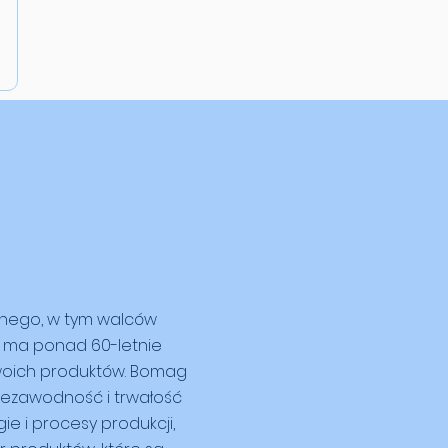
anego, w tym walców
a ma ponad 60-letnie
swoich produktów. Bomag
niezawodność i trwałość
e i procesy produkcji,