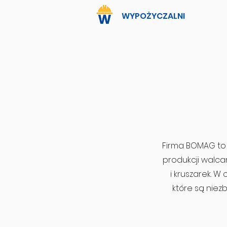
WYPOŻYCZALNI
Firma BOMAG to 
produkcji walca
i kruszarek. W 
które są niez