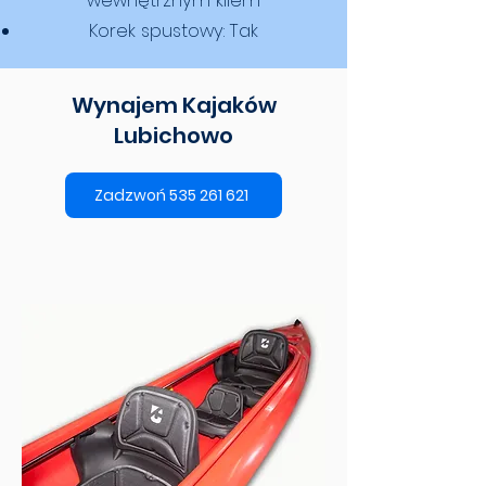
wewnętrznym kilem
Korek spustowy: Tak
Wynajem Kajaków
Lubichowo
Zadzwoń 535 261 621