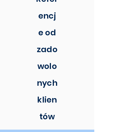
encj
e od
zado
wolo
nych
klien
tów