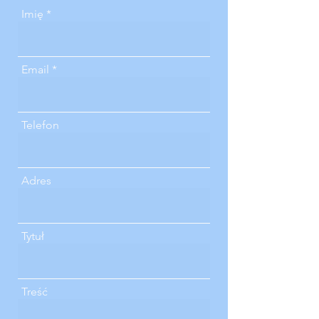
Imię
Email
Telefon
Adres
Tytuł
Treść