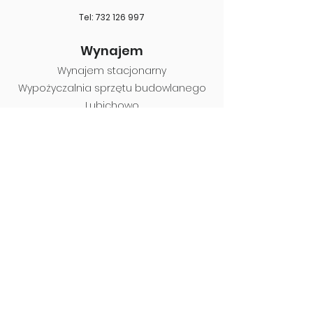
Tel: 732 126 997
Wynajem
Wynajem stacjonarny
Wypożyczalnia sprzętu budowlanego
Lubichowo
Wypożyczalnia samochodów Lubichowo
Wypożyczalnia samochodów Zblewo
Wypożyczalnia samochodów Skórcz
Wypożyczalnia samochodów Starogard
Gdański
Wypożyczalnia sprzętu budowlanego
Zblewo
Wypożyczalnia sprzętu ogrodniczego
Starogar
d Gdański
Wypożyczalnia sprzętu budowlanego
Skórcz