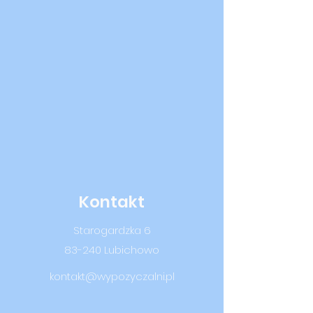
Kontakt
Starogardzka 6
83-240 Lubichowo
kontakt@wypozyczalni.pl