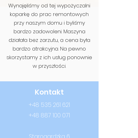
Wynajęliśmy od tej wypożyczalni
koparkę do prac remontowych
przy naszym domu i byliśmy
bardzo zadowoleni. Maszyna
działała bez zarzutu, a cena była
bardzo atrakcyjna. Na pewno
skorzystamy z ich usług ponownie
w przyszłości.
Kontakt
+48 535 261 621
+48 887 100 071
Starogardzka 6