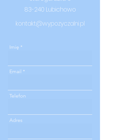
83-240 Lubichowo
kontakt@wypozyczalni.pl
Imię
Email
Telefon
Adres