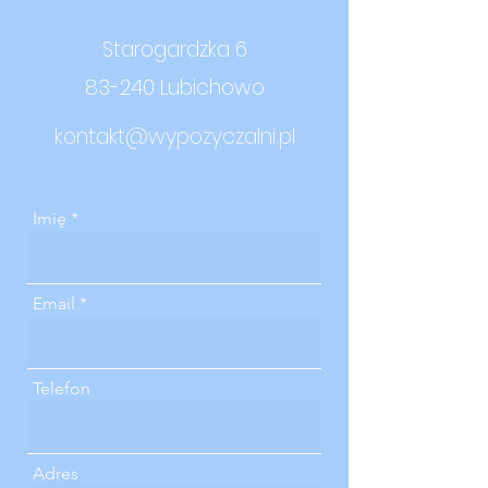
Starogardzka 6
83-240 Lubichowo
kontakt@wypozyczalni.pl
Imię
Email
Telefon
Adres