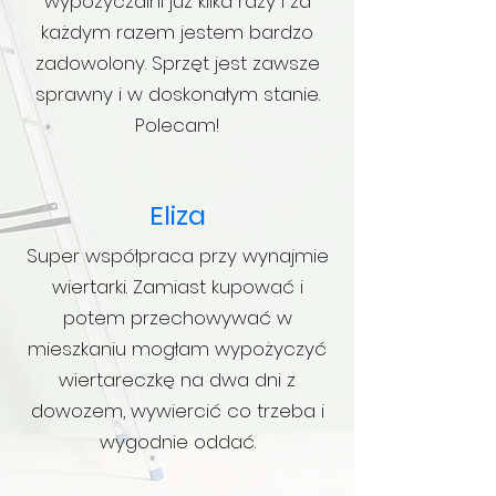
wypożyczalni już kilka razy i za
każdym razem jestem bardzo
zadowolony. Sprzęt jest zawsze
sprawny i w doskonałym stanie.
Polecam!
Eliza
Super współpraca przy wynajmie
wiertarki. Zamiast kupować i
potem przechowywać w
mieszkaniu mogłam wypożyczyć
wiertareczkę na dwa dni z
dowozem, wywiercić co trzeba i
wygodnie oddać.