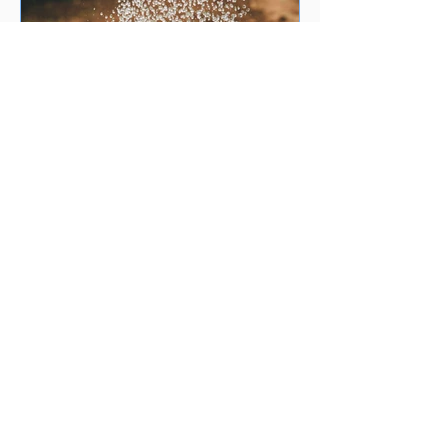
Jak zadbać o ogród -
poradnik dla
początkujących