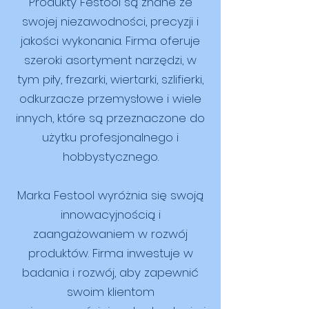
Produkty Festool są znane ze
ścian, sufitów oraz innych
swojej niezawodności, precyzji i
powierzchni, które wymagają
precyzyjnej obróbki.
jakości wykonania. Firma oferuje
szeroki asortyment narzędzi, w
tym piły, frezarki, wiertarki, szlifierki,
odkurzacze przemysłowe i wiele
innych, które są przeznaczone do
użytku profesjonalnego i
hobbystycznego.
Marka Festool wyróżnia się swoją
innowacyjnością i
zaangażowaniem w rozwój
produktów. Firma inwestuje w
badania i rozwój, aby zapewnić
swoim klientom