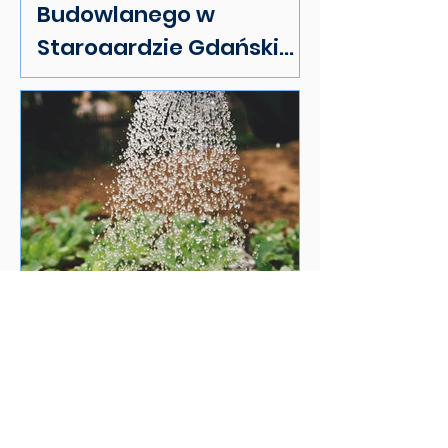
Budowlanego w
Starogardzie Gdańskim:
Twój Przewodnik po
Najlepszym Wyborze i
Usługach
Jak zadbać o ogród -
poradnik dla
początkujących