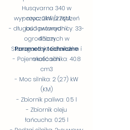
konstrukcja zapewnia
Husqvarna 340 w
komfort podczas pracy, a
wyważone rozłożenie masy
wypożyczalni urządzeń
- moc: 2kW/2.7KM,
sprawia, że jest łatwa do
- długość prowadnicy: 33-
budowlanych i
manewrowania.
ogrodniczych w
45cm
Starogardzie Gdańskim i
Parametry techniczne
- Pojemność silnika: 40.8
okolicach.
cm3
- Moc silnika: 2 (2.7) kW
(KM)
- Zbiornik paliwa: 0.5 l
- Zbiornik oleju
łańcucha: 0.25 l