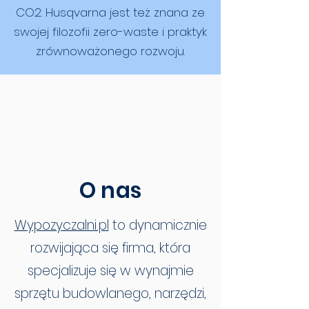
CO2. Husqvarna jest też znana ze
swojej filozofii zero-waste i praktyk
zrównoważonego rozwoju.
O nas
Wypozyczalni.pl
to dynamicznie
rozwijająca się firma, która
specjalizuje się w wynajmie
sprzętu budowlanego, narzędzi,