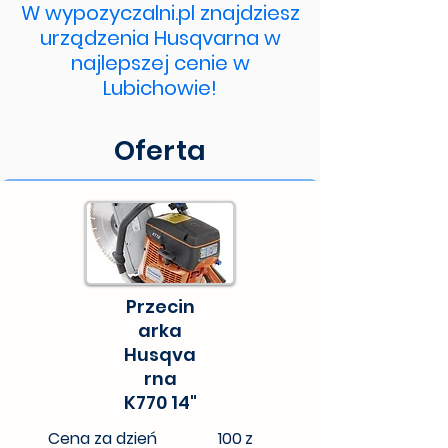
W wypozyczalni.pl znajdziesz
urządzenia Husqvarna w
najlepszej cenie w
Lubichowie!
Oferta
Przecin
arka
Husqva
rna
K770 14"
Cena za dzień
100
z