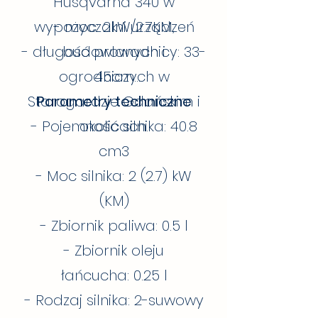
Husqvarna 340 w
komfort podczas pracy, a
wyważone rozłożenie masy
wypożyczalni urządzeń
- moc: 2kW/2.7KM,
sprawia, że jest łatwa do
- długość prowadnicy: 33-
budowlanych i
manewrowania.
ogrodniczych w
45cm
Starogardzie Gdańskim i
Parametry techniczne
- Pojemność silnika: 40.8
okolicach.
cm3
- Moc silnika: 2 (2.7) kW
(KM)
- Zbiornik paliwa: 0.5 l
- Zbiornik oleju
łańcucha: 0.25 l
- Rodzaj silnika: 2-suwowy