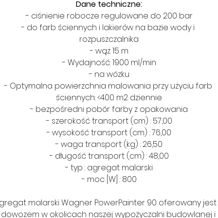
Dane techniczne:
- ciśnienie robocze regulowane do 200 bar
- do farb ściennych i lakierów na bazie wody i 
rozpuszczalnika
- wąż 15 m
- Wydajność: 1900 ml/min
- na wózku
- Optymalna powierzchnia malowania przy użyciu farb 
ściennych: <400 m2 dziennie
- bezpośredni pobór farby z opakowania
- szerokość transport (cm) : 57,00
- wysokość transport (cm) : 76,00
- waga transport (kg) : 26,50
- długość transport (cm) : 48,00
- typ : agregat malarski
- moc [W] : 800
gregat malarski Wagner PowerPainter 90 oferowany jest 
dowozem w okolicach naszej wypożyczalni budowlanej i 