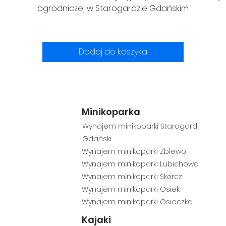
ogrodniczej w Starogardzie Gdańskim.
Dodaj do koszyka
Minikoparka
Wynajem minikop
arki Starogard
Gdański
Wynajem mini
koparki Zblewo
Wynajem
minikoparki Lubichowo
Wyn
ajem minikoparki Skórcz
Wynajem minikoparki Osiek
Wynajem minikoparki Osieczka
Kajaki