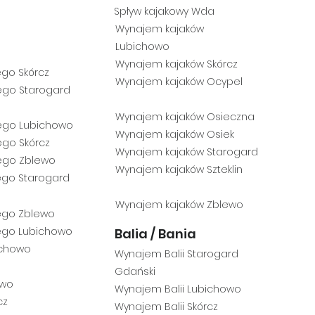
Spływ k
ajakowy Wda
Wynajem kajaków
Lubichowo
Wynajem kajaków Skórcz
go Skórcz
Wynajem kajak
ów Ocypel
ego Starogar
d
Wynajem kajaków Osieczna
ego Lubichowo
Wynajem kajaków Osiek
ego Skórcz
Wynajem kajaków Starogard
ego Zblewo
Wynajem kajaków Szteklin
go Starog
ard
Wynajem kajaków Zblewo
ego Zblewo
ego Lubichowo
Balia / Bania
ichowo
Wynajem Balii Starogard
Gdański
ewo
Wynajem B
alii Lubichowo
cz
Wynaje
m Balii Skórcz