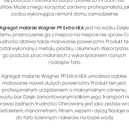
się podczas malowania dużych powierzchni ścian lub 
ufitów. Może z niego korzystać zarówno profesjonalista, jak 
osoba wykonująca remont domu samodzielnie.
Agregat malarski Wagner PP Extra HEA
 jest na wózku. Dzięki
temu przenoszenie go z miejsca na miejsce nie sprawi Ci
rudności. Ułatwia także malowanie powierzchni. Produkt te
ostał wykonany z metalu, plastiku i aluminium. Wykorzystas
go podczas prac malarskich z wykorzystaniem różnych 
rodzajów farb.
Agregat malarski Wagner PP Extra HEA umożliwia szybkie 
malowanie nawet dużych powierzchni. Produkt ten jest 
profesjonalnym urządzeniem o maksymalnym ciśnieniu 
wustu bar. Dzięki zamontowanym kółkom jego transport ni
prawia żadnych trudności. Oferowany jest jako zestaw wra
pistoletem, manometrem, filtrem, wężem i dyszą. Nadaje s
do farb ściennych i lakierów na bazie wody.