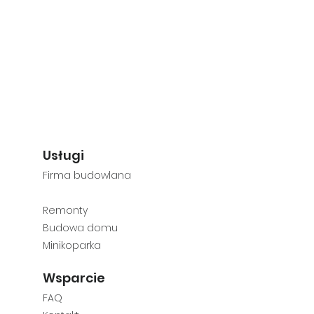
Usługi
Firma budowlana
Rem
onty
Budowa dom
u
Minikoparka
Wsparcie
FAQ