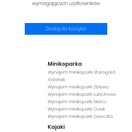
wymagających użytkowników.
Dodaj do koszyka
Minikoparka
Wynajem minikop
arki Starogard
Gdański
Wynajem mini
koparki Zblewo
Wynajem
minikoparki Lubichowo
Wyn
ajem minikoparki Skórcz
Wynajem minikoparki Osiek
Wynajem minikoparki Osieczka
Kajaki