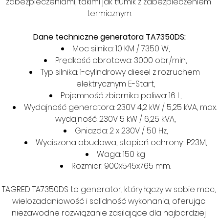
zabezpieczeniami, takimi jak tłumik z zabezpieczeniem 
termicznym.
Dane techniczne generatora TA7350DS:
Moc silnika: 10 KM / 7350 W,
Prędkość obrotowa: 3000 obr./min,
Typ silnika: 1-cylindrowy diesel z rozruchem 
elektrycznym E-Start,
Pojemność zbiornika paliwa: 16 L,
Wydajność generatora: 230V 4,2 kW / 5,25 kVA, max. 
wydajność: 230V 5 kW / 6,25 kVA,
Gniazda: 2 x 230V / 50 Hz,
Wyciszona obudowa, stopień ochrony: IP23M,
Waga: 150 kg
Rozmiar: 900x545x765 mm.
TAGRED TA7350DS to generator, który łączy w sobie moc, 
wielozadaniowość i solidność wykonania, oferując 
niezawodne rozwiązanie zasilające dla najbardziej 