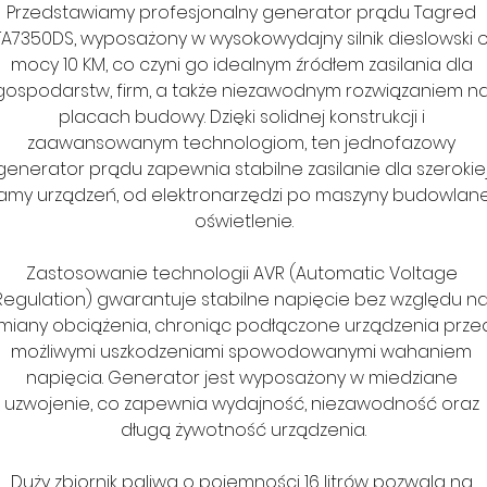
Przedstawiamy profesjonalny generator prądu Tagred 
TA7350DS, wyposażony w wysokowydajny silnik dieslowski o
mocy 10 KM, co czyni go idealnym źródłem zasilania dla 
gospodarstw, firm, a także niezawodnym rozwiązaniem na
placach budowy. Dzięki solidnej konstrukcji i 
zaawansowanym technologiom, ten jednofazowy 
generator prądu zapewnia stabilne zasilanie dla szerokiej
amy urządzeń, od elektronarzędzi po maszyny budowlane 
oświetlenie.
Zastosowanie technologii AVR (Automatic Voltage 
Regulation) gwarantuje stabilne napięcie bez względu na
miany obciążenia, chroniąc podłączone urządzenia prze
możliwymi uszkodzeniami spowodowanymi wahaniem 
napięcia. Generator jest wyposażony w miedziane 
uzwojenie, co zapewnia wydajność, niezawodność oraz 
długą żywotność urządzenia.
Duży zbiornik paliwa o pojemności 16 litrów pozwala na 