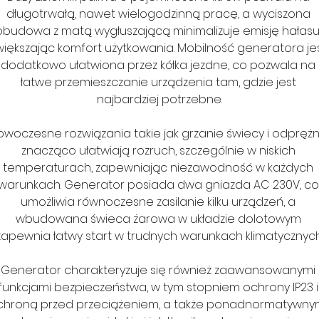
długotrwałą, nawet wielogodzinną pracę, a wyciszona 
obudowa z matą wygłuszającą minimalizuje emisję hałasu,
większając komfort użytkowania. Mobilność generatora jes
dodatkowo ułatwiona przez kółka jezdne, co pozwala na 
łatwe przemieszczanie urządzenia tam, gdzie jest 
najbardziej potrzebne.
owoczesne rozwiązania takie jak grzanie świecy i odprężni
znacząco ułatwiają rozruch, szczególnie w niskich 
temperaturach, zapewniając niezawodność w każdych 
warunkach. Generator posiada dwa gniazda AC 230V, co
umożliwia równoczesne zasilanie kilku urządzeń, a 
wbudowana świeca żarowa w układzie dolotowym 
zapewnia łatwy start w trudnych warunkach klimatycznych
Generator charakteryzuje się również zaawansowanymi 
funkcjami bezpieczeństwa, w tym stopniem ochrony IP23 i
chroną przed przeciążeniem, a także ponadnormatywnym