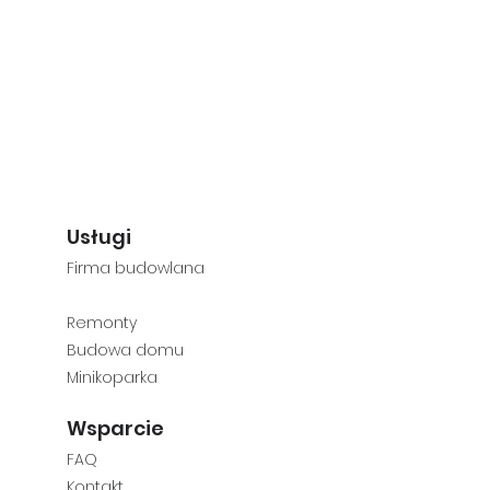
Usługi
Firma budowlana
Rem
onty
Budowa dom
u
Minikoparka
Wsparcie
FAQ
Kontakt