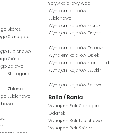
Spływ k
ajakowy Wda
Wynajem kajaków
Lubichowo
Wynajem kajaków Skórcz
go Skórcz
Wynajem kajak
ów Ocypel
ego Starogar
d
Wynajem kajaków Osieczna
ego Lubichowo
Wynajem kajaków Osiek
ego Skórcz
Wynajem kajaków Starogard
ego Zblewo
Wynajem kajaków Szteklin
go Starog
ard
Wynajem kajaków Zblewo
ego Zblewo
ego Lubichowo
Balia / Bania
ichowo
Wynajem Balii Starogard
Gdański
ewo
Wynajem B
alii Lubichowo
cz
Wynaje
m Balii Skórcz