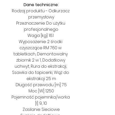
Dane techniczne:
Rodzaj produktu - Odkurzacz 
przemysłowy
Przeznaczenie: Do użytku 
profesjonalnego
Waga [kg]: 16.1 
Wyposażenie: 2 środki 
czyszczące RM 760 w 
tabletkach, Demontowalny 
zbiornik 2 w 1, Dodatkowy 
uchwyt, Rura do ekstrakcji, 
Ssawka do tapicerki, Wąż do 
ekstrakcji 2.5 m
Długość przewodu [m]: 7.5
Moc [W]: 1250
Pojemność pojemnika/worka 
[l]: 9, 10
Zasilanie: Sieciowe