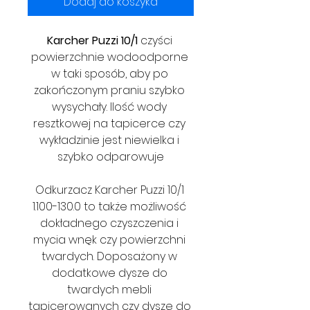
Dodaj do koszyka
Karcher Puzzi 10/1 
czyści 
powierzchnie wodoodporne 
w taki sposób, aby po 
zakończonym praniu szybko 
wysychały. Ilość wody 
resztkowej na tapicerce czy 
wykładzinie jest niewielka i 
szybko odparowuje
Odkurzacz Karcher Puzzi 10/1 
1.100-130.0 to także możliwość 
dokładnego czyszczenia i 
mycia wnęk czy powierzchni 
twardych. Doposażony w 
dodatkowe dysze do 
twardych mebli 
tapicerowanych czy dyszę do 