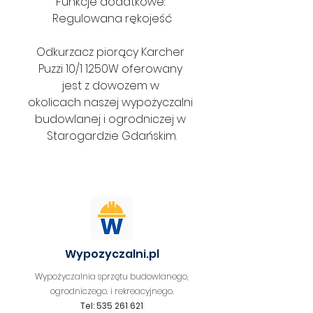
Funkcje dodatkowe: 
Regulowana rękojeść
Odkurzacz piorący Karcher 
Puzzi 10/1 1250W oferowany 
jest z dowozem w 
okolicach naszej wypożyczalni 
budowlanej i ogrodniczej w 
Starogardzie Gdańskim.
Wypozyczalni.pl
Wypożyczalnia sprzętu budowlanego,
ogrodniczego. i rekreacyjnego.
Tel: 535 261 621