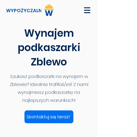
WYPOŻYCZALNI
Wynajem
podkaszarki
Zblewo
Szukasz podkaszarki na wynajem w
Zblewie? Idealnie trafiłaś/eś! Z nami
wynajmiesz podkaszarkę na
najlepszych warunkach!
Skontaktuj się teraz!